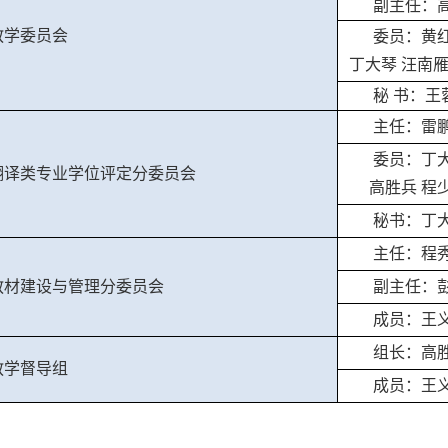
副主任：高
教学委员会
委员：黄红
丁大琴 汪南
秘 书：王
主任：雷
委员：丁大
翻译类专业学位评定分委员会
高胜兵 程
秘书：丁
主任：程秀
教材建设与管理分委员会
副主任：彭
成员：王义
组长：高
教学督导组
成员：王义