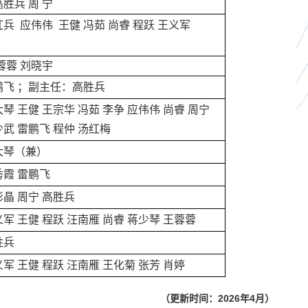
胜兵 周 宁
兵 应伟伟 王健 冯茹 尚睿 程跃 王义军
雁
蓉蓉 刘晓宇
鹏飞 ；副主任：高胜兵
琴 王健 王宗华 冯茹 李争 应伟伟 尚睿 周宁
少武 雷鹏飞 程仲 汤红梅
大琴（兼）
霞 雷鹏飞
晶 周宁 高胜兵
军 王健 程跃 汪南雁 尚睿 蒋少琴 王蓉蓉
胜兵
军 王健 程跃 汪南雁 王化菊 张芳 肖婷
（更新时间：2026年4月）