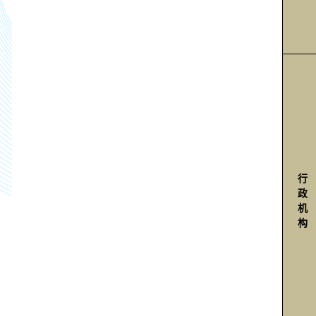
行
政
机
构