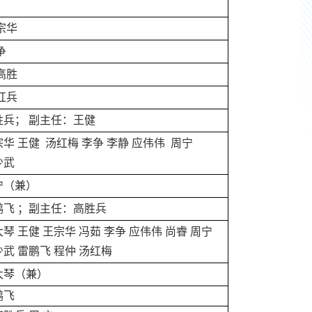
宗华
争
高胜
红兵
胜兵； 副主任：王健
华 王健 汤红梅 李争 李静 应伟伟 周宁
少武
宁（兼）
鹏飞 ；副主任：高胜兵
琴 王健 王宗华 冯茹 李争 应伟伟 尚睿 周宁
少武 雷鹏飞 程仲 汤红梅
大琴（兼）
鹏飞