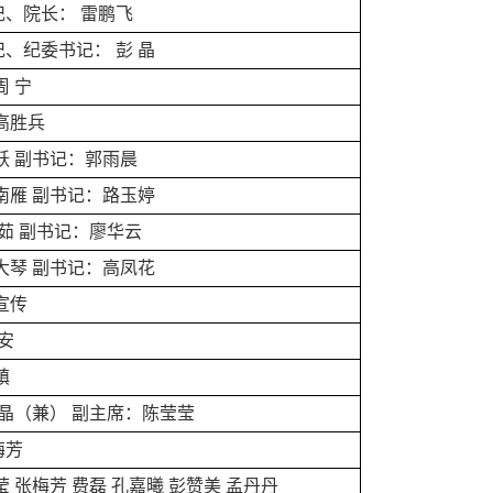
记、院长： 雷鹏飞
、纪委书记： 彭 晶
周 宁
高胜兵
跃 副书记：郭雨晨
南雁 副书记：路玉婷
 茹 副书记：廖华云
大琴 副书记：高凤花
宣传
 安
镇
 晶（兼） 副主席：陈莹莹
梅芳
莹 张梅芳 费磊 孔嘉曦 彭赞美 孟丹丹