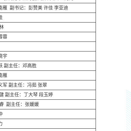
南雁 副书记：彭赞美 许佳 李亚迪
佳
茂林
蓉蓉
晓宇
跃 副主任：邓高胜
汪南雁
义军
副主任：
冯茹 张翠
 健 副主任：丁大琴 段玉婷
 睿 副主任：张媛媛
仲
力