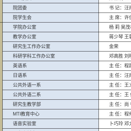
院团委
书 记：汪
院学生会
主 席：许
学院办公室
杨 莉 吴
教学办公室
蒋少琴 王
研究生工作办公室
金荣
科研学科工作办公室
邓高胜 刘
英语系
主 任：程
日语系
主 任：
公共外语一系
主 任：
王
公共外语二系
主 任：王
研究生教学部
主 任：尚
MTI教育中心
主 任：程
语音实验室
卜巧玲 邓